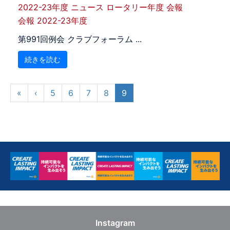
2022-23年度
ニュース
ロータリー年度
会報
会報 2022-23年度
第991回例会 クラブフォーラム ...
続きを読む
«
‹
5
6
7
8
9
Instagram