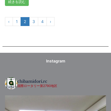
続きを読む
‹
1
2
3
4
›
Instagram
chibamidori.rc
国際ロータリー第2790地区