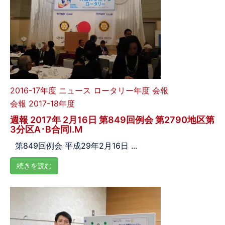
2016-17年度
ニュース
ロータリー年度
会報
会報 2017-18年度
週報 2017年 2月16日 第849回例会 第2790地区第
3分区A･B合同I.M
第849回例会 平成29年2月16日 ...
続きを読む