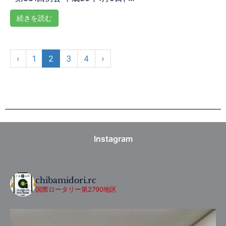
続きを読む
‹
1
2
3
4
›
Instagram
chibamidori.rc
国際ロータリー第2790地区