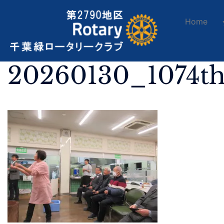
Home
20260130_1074t