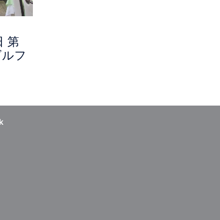
日 第
ゴルフ
k