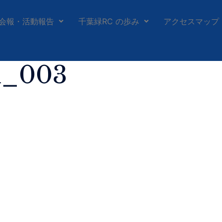
会報・活動報告
千葉緑RC の歩み
アクセスマップ
h_003