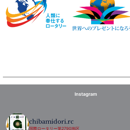
Instagram
chibamidori.rc
国際ロータリー第2790地区