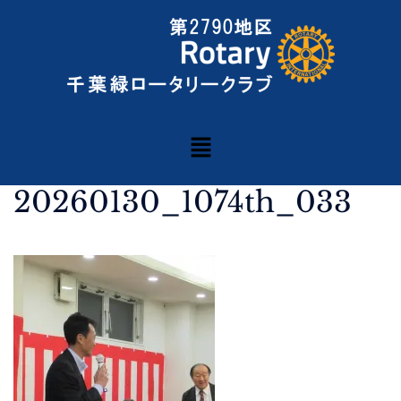
20260130_1074th_033