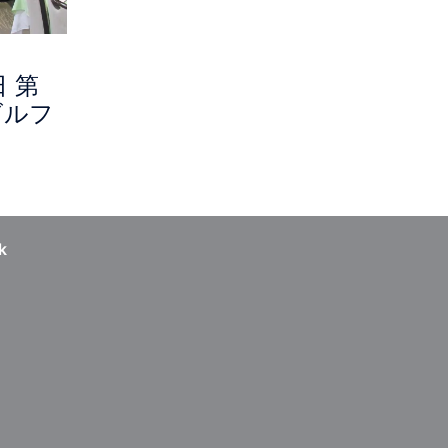
日 第
ゴルフ
k