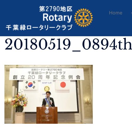
Home
20180519_0894t