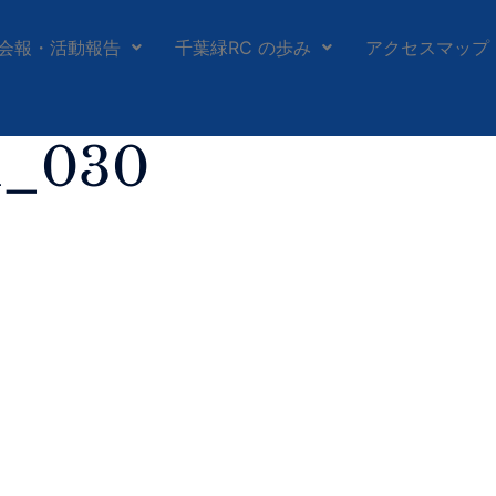
会報・活動報告
千葉緑RC の歩み
アクセスマップ
h_030