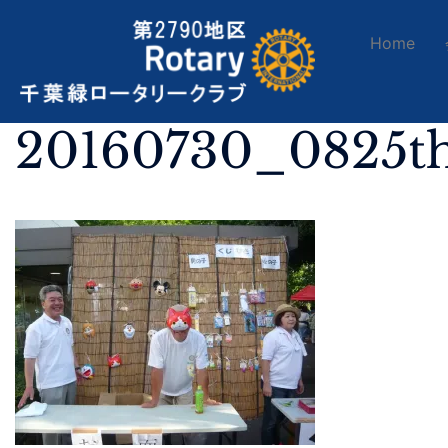
Home
20160730_0825t