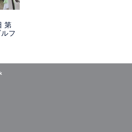
日 第
ゴルフ
k