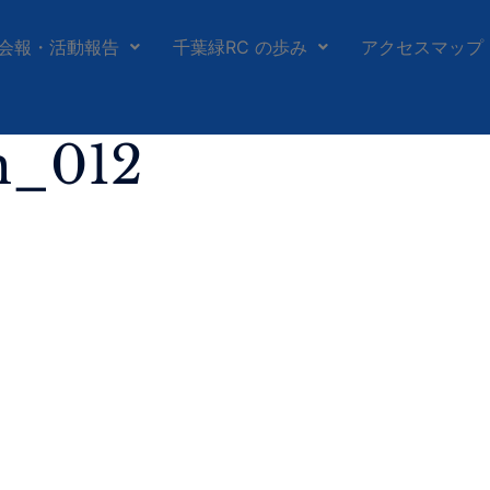
会報・活動報告
千葉緑RC の歩み
アクセスマップ
h_012