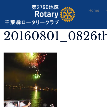
Home
20160801_0826t