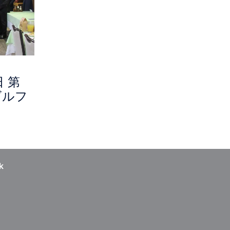
日 第
ゴルフ
k