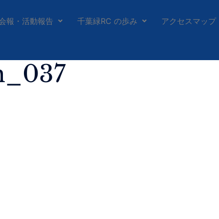
会報・活動報告
千葉緑RC の歩み
アクセスマップ
h_037