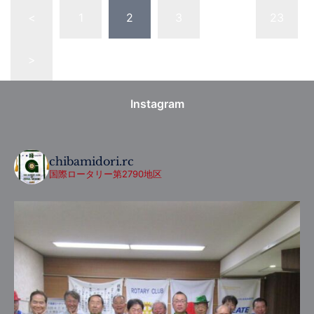
<
1
2
3
…
23
>
Instagram
chibamidori.rc
国際ロータリー第2790地区