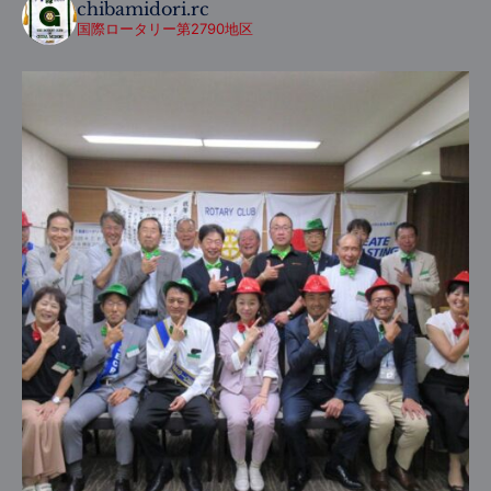
chibamidori.rc
国際ロータリー第2790地区