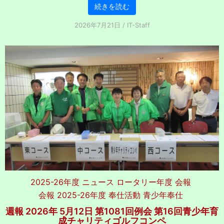
続きを読む
2026年7月21日
/
IT-Staff
2025-26年度
ニュース
ロータリー年度
会報
会報 2025-26年度
奉仕活動
青少年奉仕
週報 2026年 5月12日 第1081回例会 第16回青少年育
成チャリティゴルフコンペ