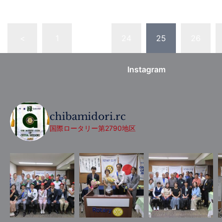
<
1
…
24
25
26
Instagram
chibamidori.rc
国際ロータリー第2790地区