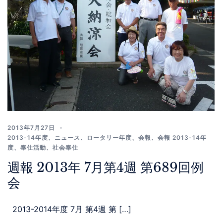
2013年7月27日
2013-14年度
、
ニュース
、
ロータリー年度
、
会報
、
会報 2013-14年
度
、
奉仕活動
、
社会奉仕
週報 2013年 7月第4週 第689回例
会
2013-2014年度 7月 第4週 第 […]