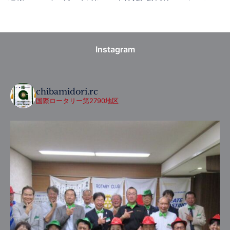
Instagram
chibamidori.rc
国際ロータリー第2790地区