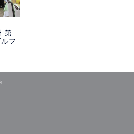
日 第
ゴルフ
k