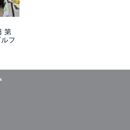
日 第
ゴルフ
k