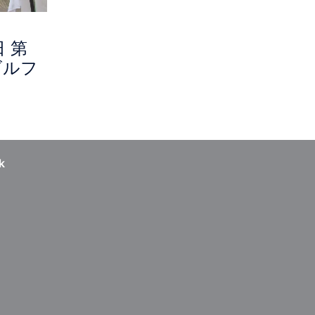
日 第
ゴルフ
k