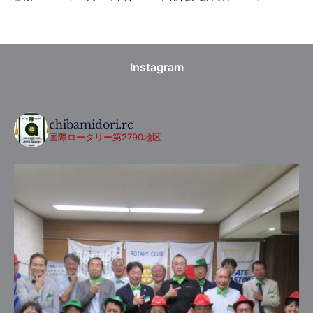
Instagram
chibamidori.rc
国際ロータリー第2790地区