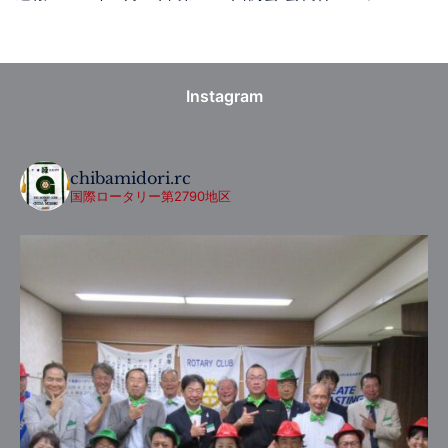
Instagram
chibamidori.rc
国際ロータリー第2790地区