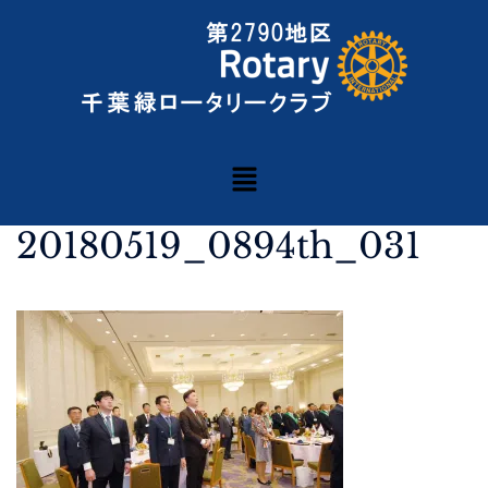
20180519_0894th_031