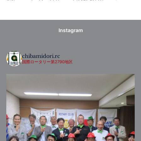
Instagram
chibamidori.rc
国際ロータリー第2790地区