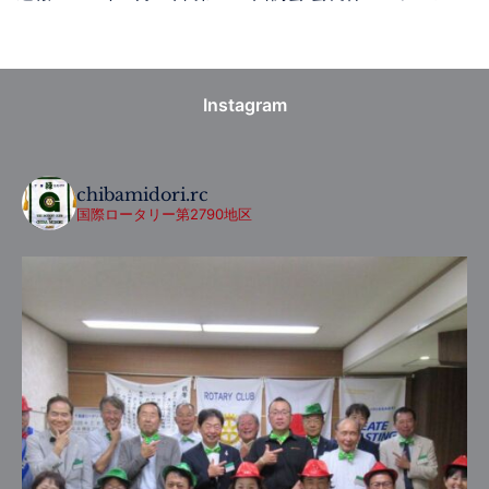
Instagram
chibamidori.rc
国際ロータリー第2790地区