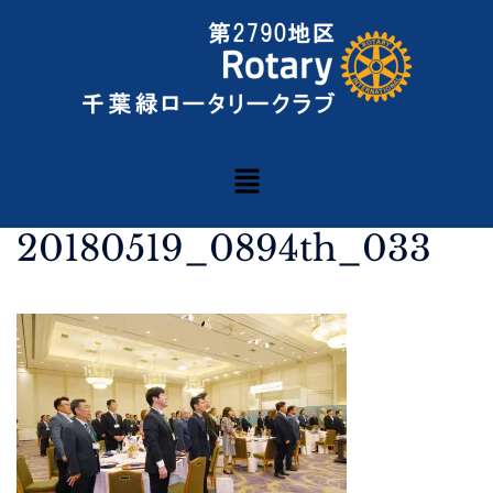
20180519_0894th_033