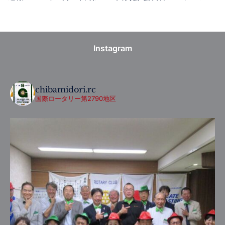
Instagram
chibamidori.rc
国際ロータリー第2790地区