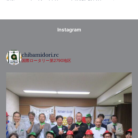
Instagram
chibamidori.rc
国際ロータリー第2790地区