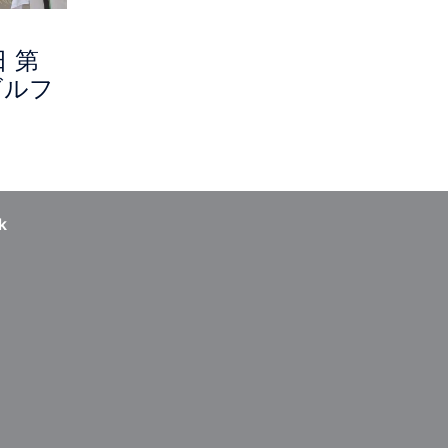
日 第
ゴルフ
k