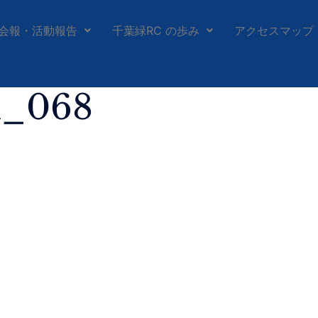
会報・活動報告
千葉緑RC の歩み
アクセスマップ
h_068