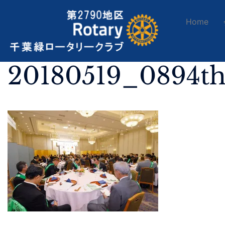
Home
20180519_0894t