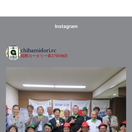
Instagram
chibamidori.rc
国際ロータリー第2790地区