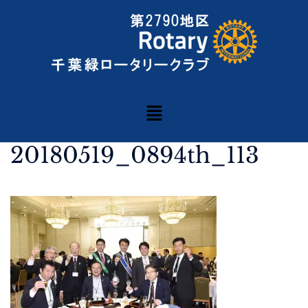
20180519_0894th_113