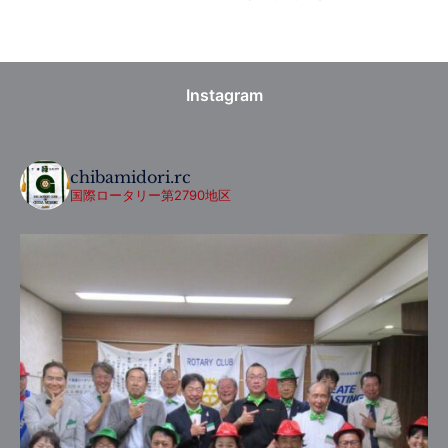
Instagram
chibamidori.rc
国際ロータリー第2790地区