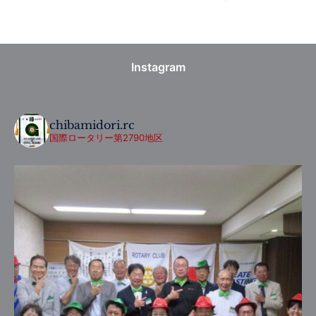
Instagram
chibamidori.rc
国際ロータリー第2790地区