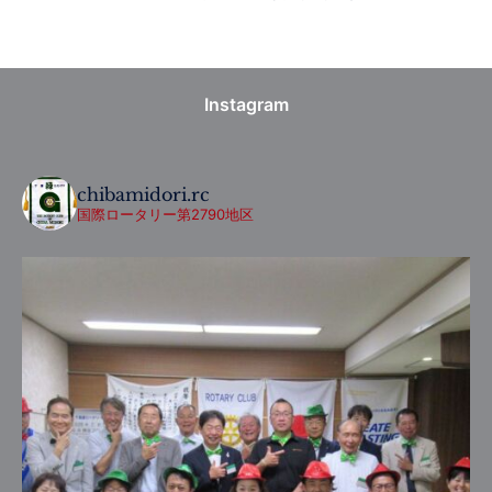
Instagram
chibamidori.rc
国際ロータリー第2790地区