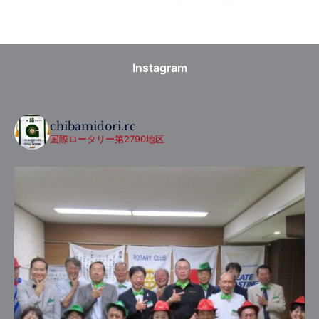
Instagram
chibamidori.rc
国際ロータリー第2790地区