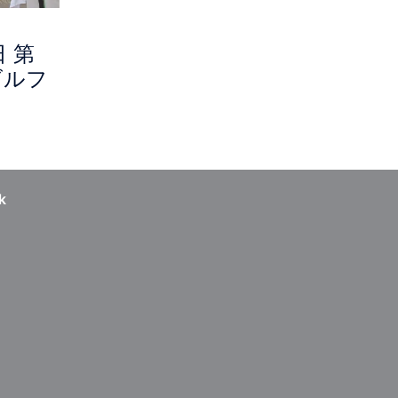
日 第
ゴルフ
k