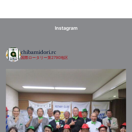
Instagram
chibamidori.rc
国際ロータリー第2790地区