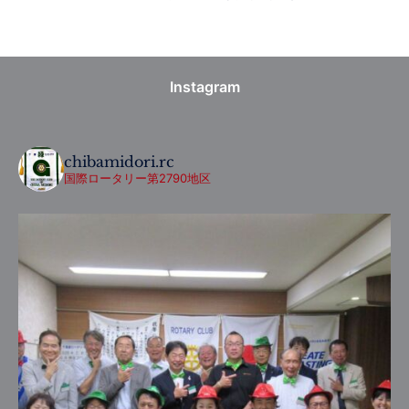
Instagram
chibamidori.rc
国際ロータリー第2790地区