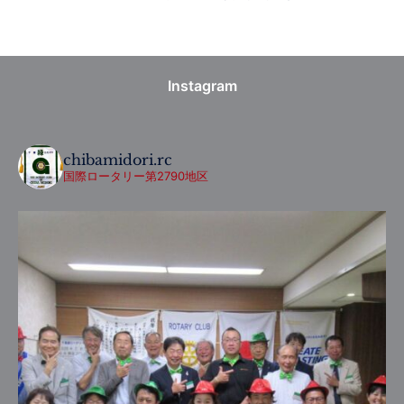
Instagram
chibamidori.rc
国際ロータリー第2790地区