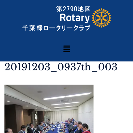
20191203_0937th_003