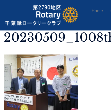
Home
20230509_1008t