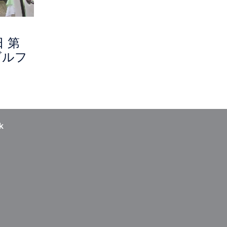
日 第
ゴルフ
k