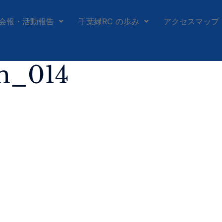
会報・活動報告
千葉緑RC の歩み
アクセスマップ
h_014