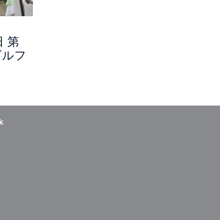
日 第
ゴルフ
k