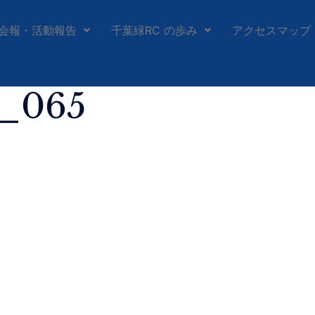
会報・活動報告
千葉緑RC の歩み
アクセスマップ
h_065