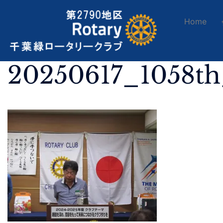
Home
20250617_1058t