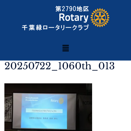
20250722_1060th_013