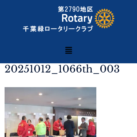
20251012_1066th_003