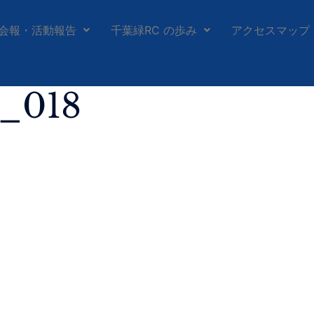
会報・活動報告
千葉緑RC の歩み
アクセスマップ
h_018