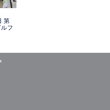
日 第
ゴルフ
k