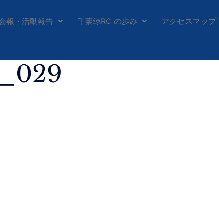
会報・活動報告
千葉緑RC の歩み
アクセスマップ
h_029