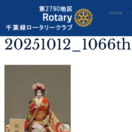
Home
20251012_1066t