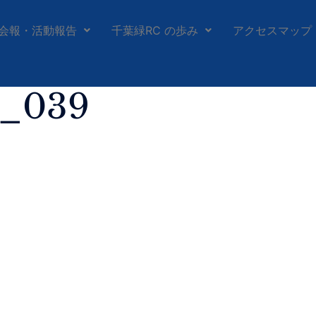
会報・活動報告
千葉緑RC の歩み
アクセスマップ
h_039