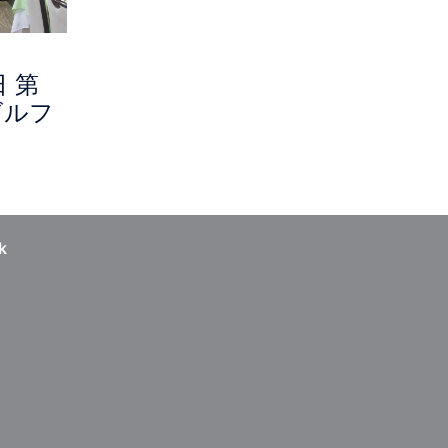
日 第
ゴルフ
k