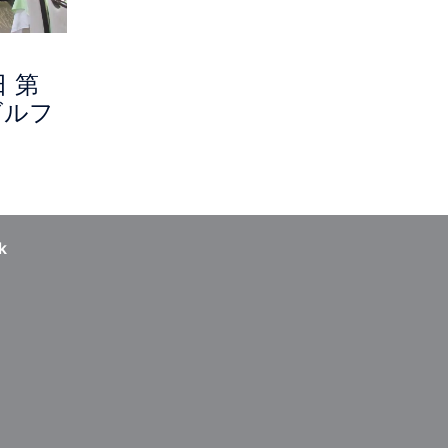
日 第
ゴルフ
k