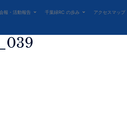
会報・活動報告
千葉緑RC の歩み
アクセスマップ
h_039