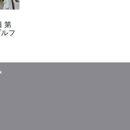
日 第
ゴルフ
k