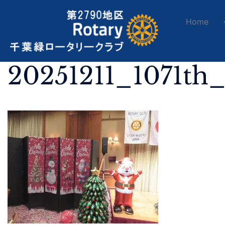
Home
20251211_1071th