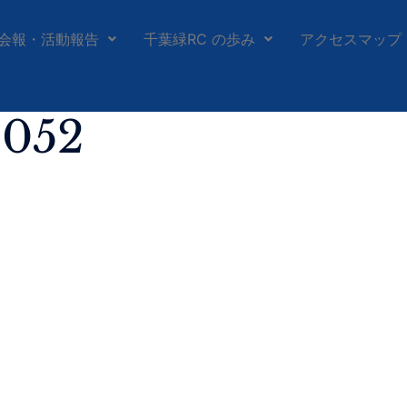
会報・活動報告
千葉緑RC の歩み
アクセスマップ
_052