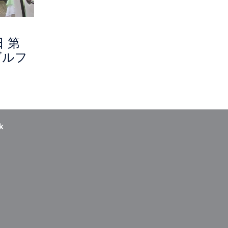
日 第
ゴルフ
k