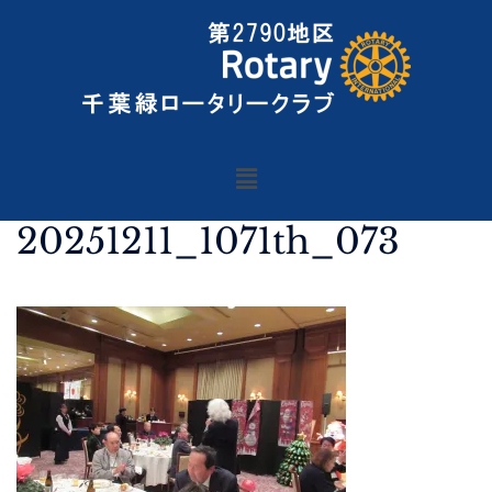
20251211_1071th_073