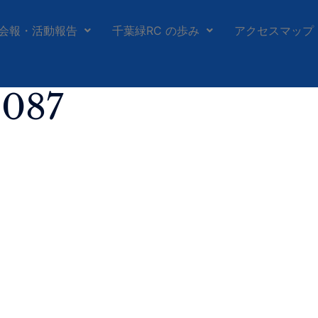
会報・活動報告
千葉緑RC の歩み
アクセスマップ
_087