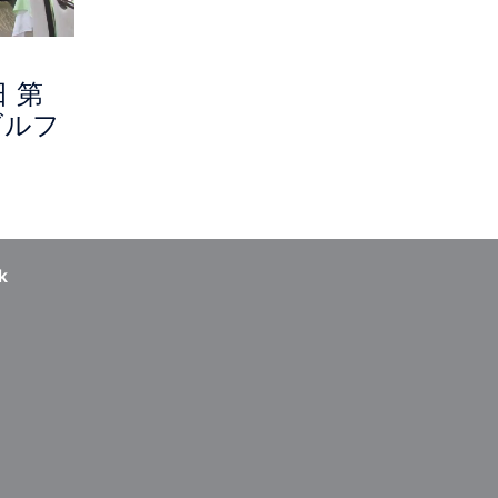
日 第
ゴルフ
k