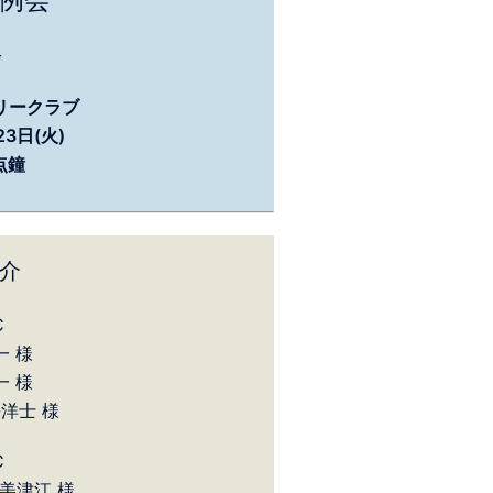
会
リークラブ
3日(火)
0点鐘
介
C
一 様
一 様
洋士 様
C
美津江 様