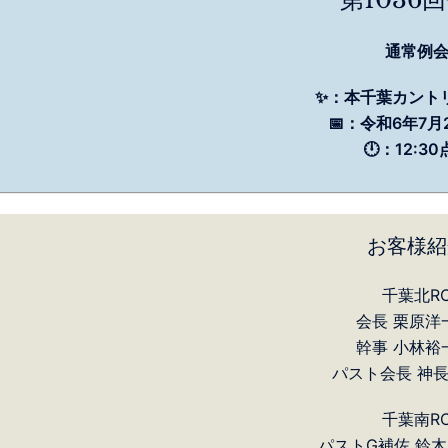
通常例
✨：本千葉カント
📅：令和6年7月2
🕛：12:3
お客様紹
千葉北R
会長 栗原洋
幹事 小林裕
パスト会長 神長
千葉南R
パストG補佐 鈴木