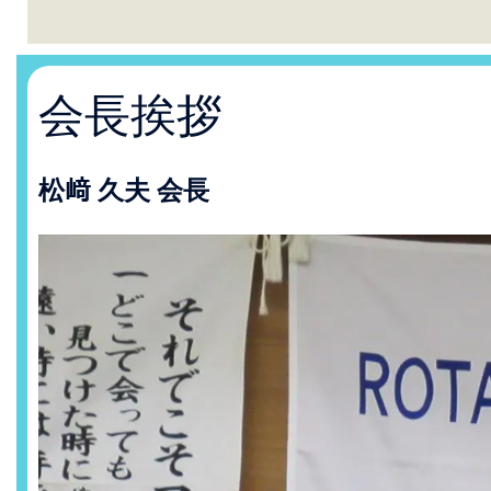
会長挨拶
松﨑 久夫 会長