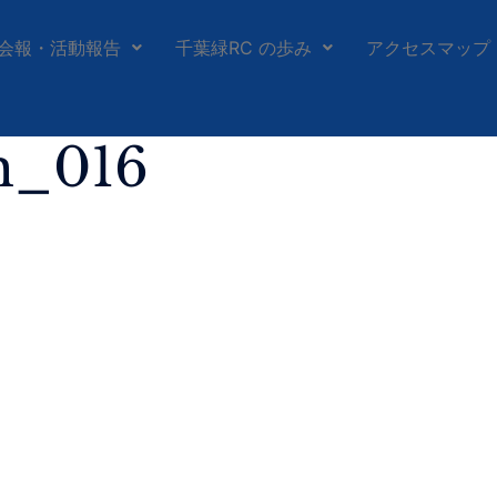
会報・活動報告
千葉緑RC の歩み
アクセスマップ
h_016