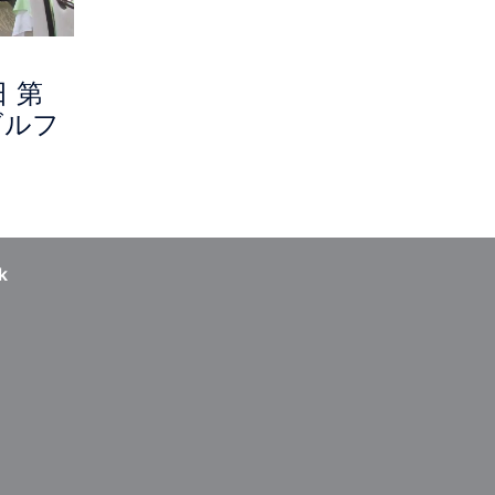
日 第
ゴルフ
k