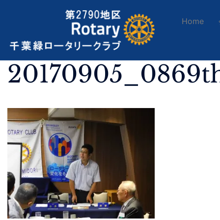
Home
20170905_0869t