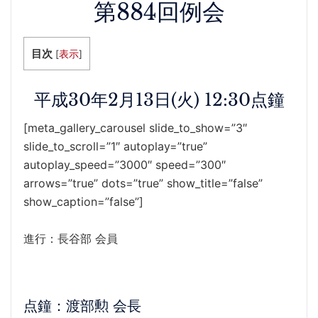
第884回例会
目次
[
表示
]
平成30年2月13日(火) 12:30点鐘
[meta_gallery_carousel slide_to_show=”3″
slide_to_scroll=”1″ autoplay=”true”
autoplay_speed=”3000″ speed=”300″
arrows=”true” dots=”true” show_title=”false”
show_caption=”false”]
進行：長谷部 会員
点鐘：渡部勲 会長