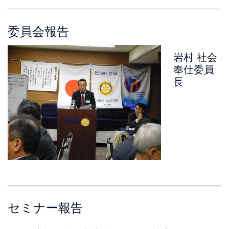
委員会報告
岩村 社会
奉仕委員
長
セミナー報告