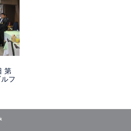
日 第
ゴルフ
k