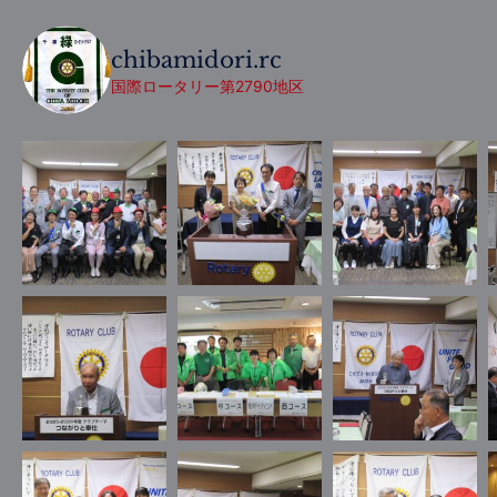
chibamidori.rc
国際ロータリー第2790地区