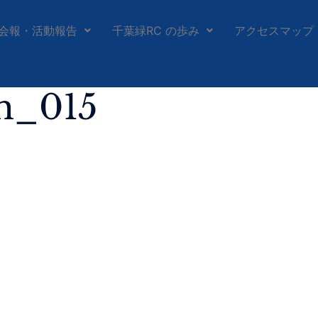
会報・活動報告
千葉緑RC の歩み
アクセスマップ
h_015