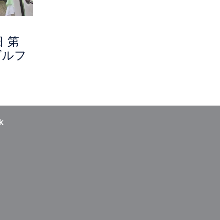
日 第
ゴルフ
k